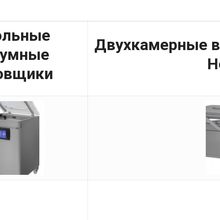
ольные
Двухкамерные в
уумные
H
овщики