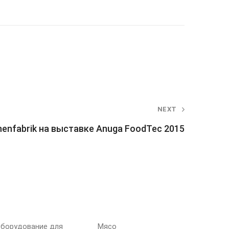
NEXT
nenfabrik на выставке Anuga FoodTec 2015
НАША ПРОДУКЦИЯ
ВАШ ПРОДУКТ
борудование для
Мясо