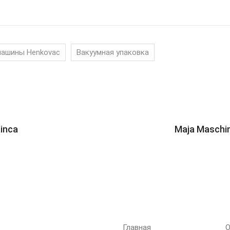
машины Henkovac
Вакуумная упаковка
inca
Maja Maschi
МЕНЮ
Главная
О