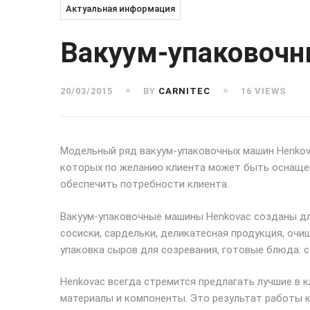
Актуальная информация
Вакуум-упаковоч
20/03/2015
BY
CARNITEC
16 VIEWS
Модельный ряд вакуум-упаковочных машин Henkov
которых по желанию клиента может быть оснащен
обеспечить потребности клиента.
Вакуум-упаковочные машины Henkovac созданы для
сосиски, сардельки, деликатесная продукция, очищ
упаковка сыров для созревания, готовые блюда: с
Henkovac всегда стремится предлагать лучшие в 
материалы и компоненты. Это результат работы 