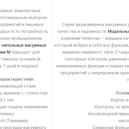
уумные упаковочные
 оптимальным выбором
едприятий и пищевых
Серия двухкамерных вакуумных 
торых есть потребность
качества и надежности.
Модельный
льном промышленном
компании Henkovac – вершина ка
е
напольные вакуумные
который вобрал в себя все функции
рии M
подходят для
машинах камерного типа. Станда
 тяжелых условия (в
сенсорные контроли давления в
, 7 дней в неделю).
немаловажные функции и новшеств
предприятий с непрерывным про
арактеристики:
ержавеющей стали
ь времени с точностью
Основ
0,1 сек.
Корпус 
цип подачи напряжения
Контроль по вре
 планку
Беспроводной принц
ch (Германия)
насо
я просушки вакуумного
Сервисная функци