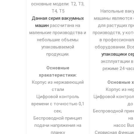
основные модели: Т2, Т3,
Т4, Т5
Напольные вак
Данная серия вакуумных
машины являются
машин
рассчитана на
для растущих пр
маленькие производства и
производств, у ко
небольшие объемы
в профессиона
упаковываемой
оборудовании. Вс
продукции.
упаковщики се
эксплуатации в
Основные
режиме 24 часа
хракатеристики:
Корпус из нержавеющей
Основные х
стали
Корпус из н
Цифровой контроль
Цифровой контрол
времени с точностью 0,1
до 
сек;
Беспроводной прин
Беспроводной принцип
на
подачи напряжения на
насос Bus
планку
Сервисная функци