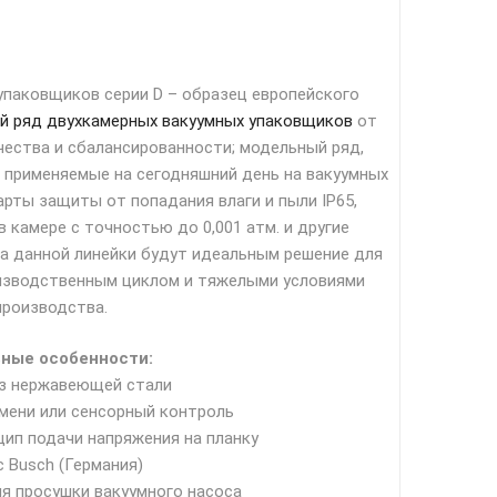
упаковщиков серии D – образец европейского
 ряд двухкамерных вакуумных упаковщиков
от
чества и сбалансированности; модельный ряд,
, применяемые на сегодняшний день на вакуумных
рты защиты от попадания влаги и пыли IP65,
 камере с точностью до 0,001 атм. и другие
а данной линейки будут идеальным решение для
изводственным циклом и тяжелыми условиями
производства.
ные особенности:
из нержавеющей стали
мени или сенсорный контроль
ип подачи напряжения на планку
с Busch (Германия)
я просушки вакуумного насоса