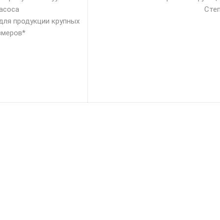
асоса
Степ
для продукции крупных
змеров*