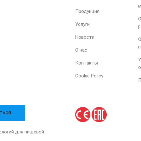
м
Продукция
О
Услуги
р
Новости
О
п
О нас
У
Контакты
о
Cookie Policy
Г
нологий для пищевой