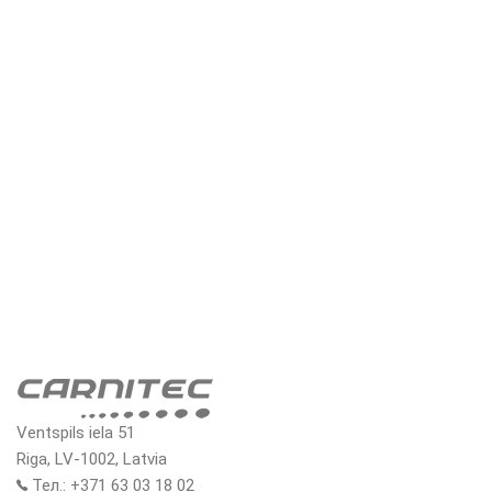
Напишите свое сообщение и отправьте нам. Вы также
можете подписаться на наши информационную рассылку,
чтобы получать новости и особые предложения.
Facebook
Linkedin
Twitter
YouTube
Ventspils iela 51
Riga, LV-1002, Latvia
Тел.: +371 63 03 18 02