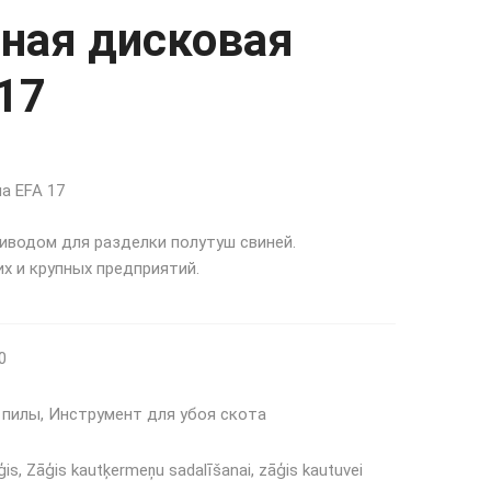
ная дисковая
17
а EFA 17
иводом для разделки полутуш свиней.
х и крупных предприятий.
0
 пилы
,
Инструмент для убоя скота
ģis
,
Zāģis kautķermeņu sadalīšanai
,
zāģis kautuvei