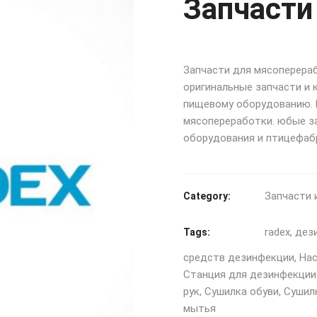
Запчасти
Запчасти для мясоперера
оригинальные запчасти и
пищевому оборудованию. 
мясопереработки. юбые з
оборудования и птицефаб
Запчасти
Category:
radex
,
дез
Tags:
средств дезинфекции
,
Нас
Станция для дезинфекции
рук
,
Сушилка обуви
,
Сушил
мытья