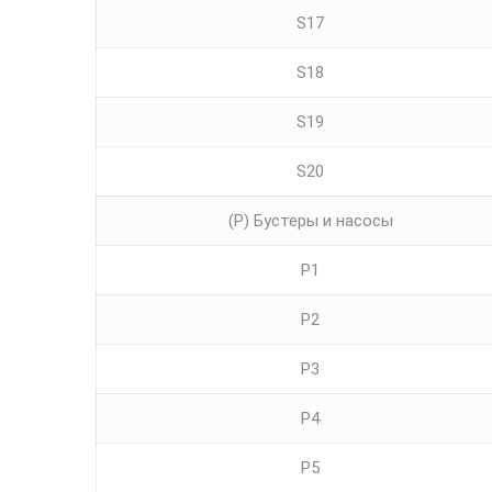
S17
S18
S19
S20
(P) Бустеры и насосы
P1
P2
P3
P4
P5