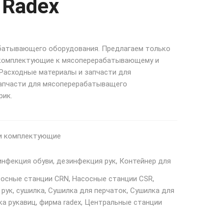
 Radex
батывающего оборудования. Предлагаем только
 комплектующие к мясоперерабатывающему и
Расходные материалы и запчасти для
апчасти для мясоперерабатыващего
рик.
 и комплектующие
инфекция обуви
,
дезинфекция рук
,
Контейнер для
осные станции CRN
,
Насосные станции CSR
,
 рук
,
сушилка
,
Сушилка для перчаток
,
Сушилка для
ка рукавиц
,
фирма radex
,
Центральные станции