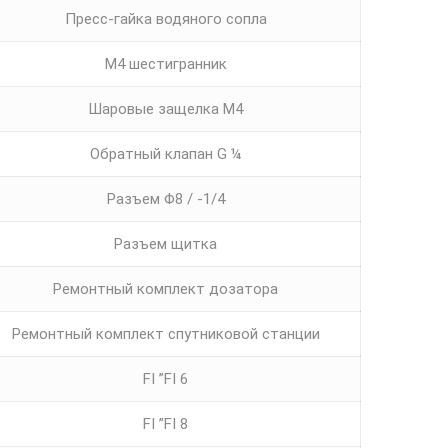
Пресс-гайка водяного сопла
M4 шестигранник
Шаровые защелка М4
Обратный клапан G ¼
Разъем Φ8 / -1/4
Разъем щитка
Ремонтный комплект дозатора
Ремонтный комплект спутниковой станции
FI ”FI 6
FI ”FI 8