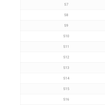
S7
S8
S9
S10
S11
S12
S13
S14
S15
S16