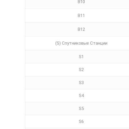
B10
B11
B12
(S) Спутниковые Станции
S1
S2
S3
S4
S5
S6