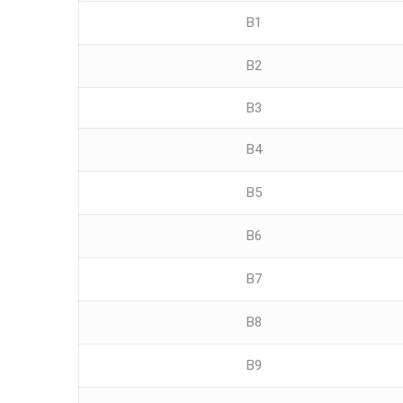
B1
B2
B3
B4
B5
B6
B7
B8
B9