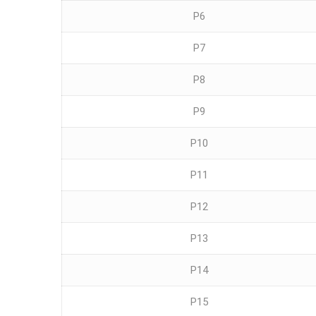
P6
P7
P8
P9
P10
P11
P12
P13
P14
P15