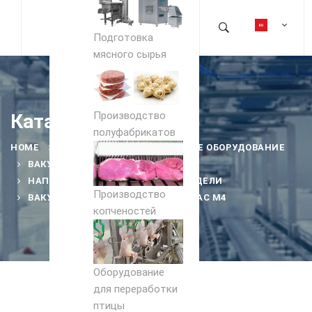
Подготовка
мясного сырья
Производство
Каталог
полуфабрикатов
HOME
PRODUCTS
УПАКОВОЧНОЕ ОБОРУДОВАНИЕ
ВАКУУМ-УПАКОВОЧНЫЕ МАШИНЫ
НАПОЛЬНЫЕ ОДНОКАМЕРНЫЕ МОДЕЛИ
Производство
ВАКУУМНЫЙ УПАКОВЩИК HENKOVAC M4
копченостей
Оборудование
для переработки
птицы