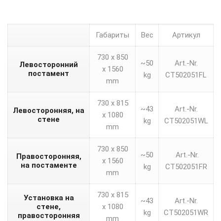
Габариты
Вес
Артикул
730 x 850
~50
Art.-Nr.
Левосторонний
x 1560
постамент
kg
CT502051FL
mm
730 x 815
~43
Art.-Nr.
Левосторонняя, на
x 1080
стене
kg
CT502051WL
mm
730 x 850
~50
Art.-Nr.
Правосторонняя,
x 1560
на постаменте
kg
CT502051FR
mm
730 x 815
Установка на
~43
Art.-Nr.
стене,
x 1080
kg
CT502051WR
правосторонняя
mm