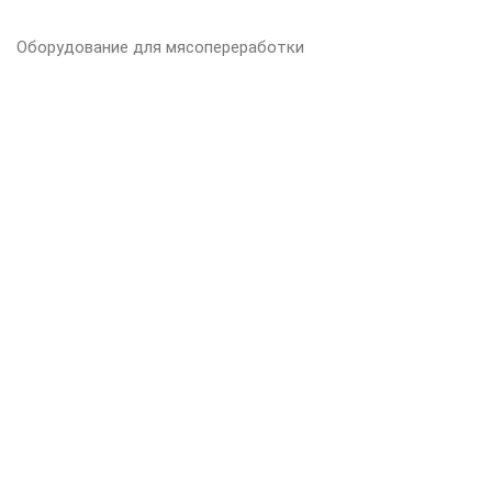
Оборудование для мясопереработки
Оборудование для рыбопереработки
Оборудование для переработки молока
Упаковочное оборудование
Гигиена производства
ВАШ ПРОДУКТ
Мясо
Рыба
Молоко
Сыр