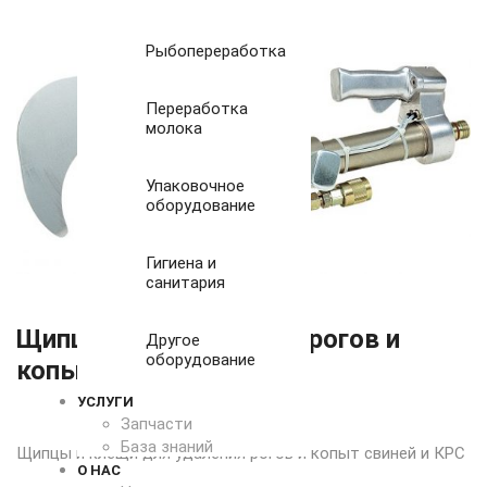
Рыбопереработка
Переработка
молока
Упаковочное
оборудование
Гигиена и
санитария
Щипцы для отделения рогов и
Другое
оборудование
копыт EFA
УСЛУГИ
Запчасти
База знаний
Щипцы и клещи для удаления рогов и копыт свиней и КРС
О НАС