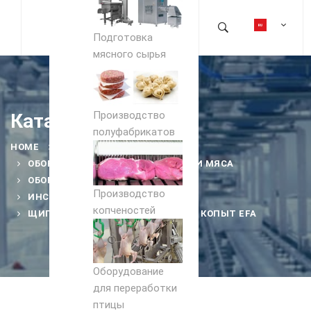
Подготовка
мясного сырья
Производство
Каталог
полуфабрикатов
HOME
PRODUCTS
ОБОРУДОВАНИЕ ДЛЯ ПЕРЕРАБОТКИ МЯСА
ОБОРУДОВАНИЕ ДЛЯ УБОЯ СКОТА
Производство
ИНСТРУМЕНТ ДЛЯ УБОЯ СКОТА
копченостей
ЩИПЦЫ ДЛЯ ОТДЕЛЕНИЯ РОГОВ И КОПЫТ EFA
Оборудование
для переработки
птицы