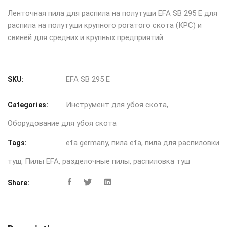
Ленточная пила для распила на полутуши EFA SB 295 E для
распила на полутуши крупного рогатого скота (КРС) и
свиней для средних и крупных предприятий.
EFA SB 295 E
SKU:
Инструмент для убоя скота
,
Categories:
Оборудование для убоя скота
efa germany
,
пила efa
,
пила для распиловки
Tags:
туш
,
Пилы EFA
,
разделочные пилы
,
распиловка туш
Share: