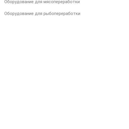
Оборудование для мясопереработки
Оборудование для рыбопереработки
Оборудование для переработки молока
Упаковочное оборудование
Гигиена производства
ВАШ ПРОДУКТ
Мясо
Рыба
Молоко
Сыр
Выпечка