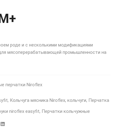
FM+
воем роде и с несколькими модификациями
 для мясоперерабатывающей промышленности на
е перчатки Niroflex
syfit
,
Кольчуга мясника Niroflex
,
кольчуги
,
Перчатка
ки niroflex easyfit
,
Перчатки кольчужные