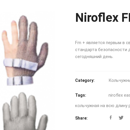
Niroflex 
Fm + является первым в с
стандарта безопасности
сегодняшний день.
Кольчужны
Category:
niroflex ea
Tags:
кольчужная на всю длину ру
Share: