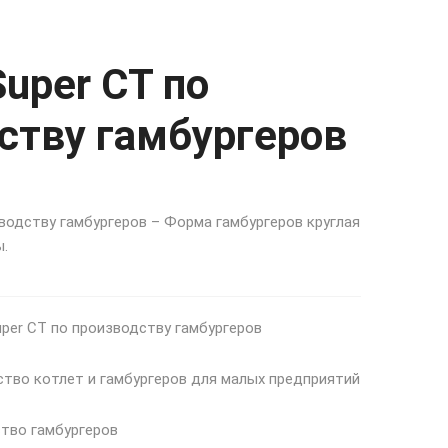
uper CT по
ству гамбургеров
водству гамбургеров – Форма гамбургеров круглая
ы.
per CT по производству гамбургеров
тво котлет и гамбургеров для малых предприятий
тво гамбургеров