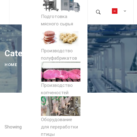
Подготовка
мясного сырья
Производство
Category: унитаз
полуфабрикатов
HOME
УНИТАЗ
Производство
копченостей
Оборудование
Showing all 2 results
для переработки
птицы