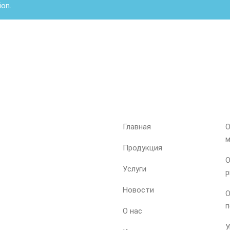
ion.
МЕНЮ
Главная
О
м
Продукция
О
Услуги
р
Новости
О
п
О нас
У