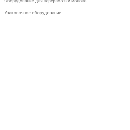
Оборудование для переработки молока
Упаковочное оборудование
Гигиена производства
ВАШ ПРОДУКТ
Мясо
Рыба
Молоко
Сыр
Выпечка
ПОДПИШИТЕСЬ НА НАШУ РАССЫЛКУ