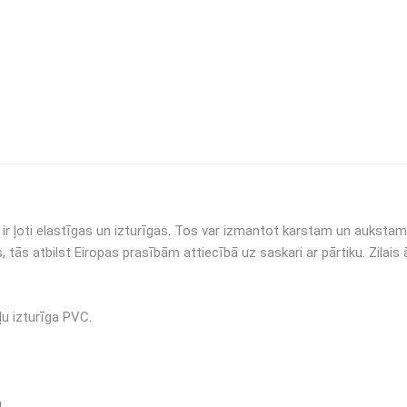
r ļoti elastīgas un izturīgas. Tos var izmantot karstam un aukstam 
s atbilst Eiropas prasībām attiecībā uz saskari ar pārtiku. Zilais ār
u izturīga PVC.
.