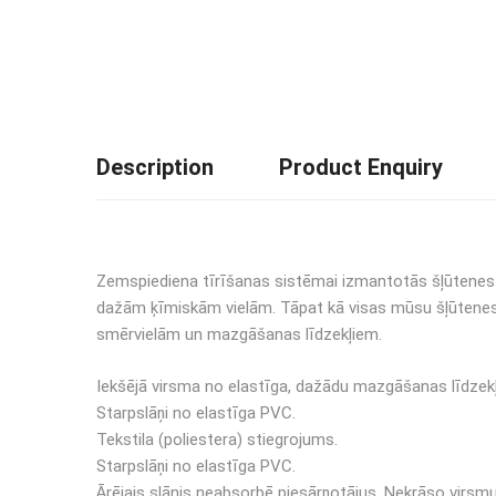
Description
Product Enquiry
Zemspiediena tīrīšanas sistēmai izmantotās šļūtenes i
dažām ķīmiskām vielām. Tāpat kā visas mūsu šļūtenes, tā
smērvielām un mazgāšanas līdzekļiem.
Iekšējā virsma no elastīga, dažādu mazgāšanas līdzekļ
Starpslāņi no elastīga PVC.
Tekstila (poliestera) stiegrojums.
Starpslāņi no elastīga PVC.
Ārējais slānis neabsorbē piesārņotājus. Nekrāso virsmu