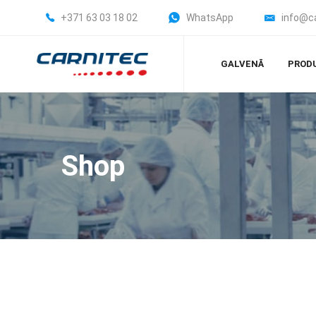
+371 63 03 18 02
WhatsApp
info@c
GALVENĀ
PROD
Shop