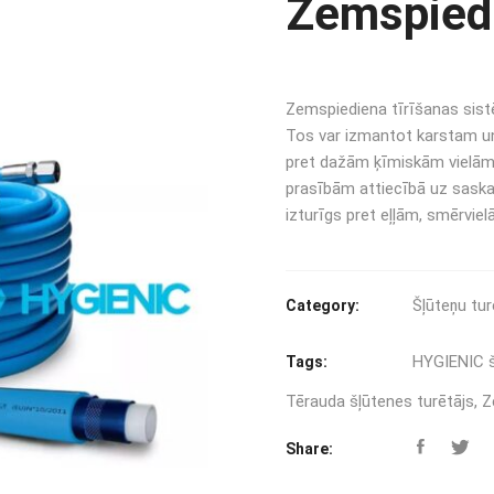
Zemspiedi
Zemspiediena tīrīšanas sistē
Tos var izmantot karstam un
pret dažām ķīmiskām vielām.
prasībām attiecībā uz saskari
izturīgs pret eļļām, smērvi
Šļūteņu tur
Category:
HYGIENIC 
Tags:
Tērauda šļūtenes turētājs
,
Z
Share: