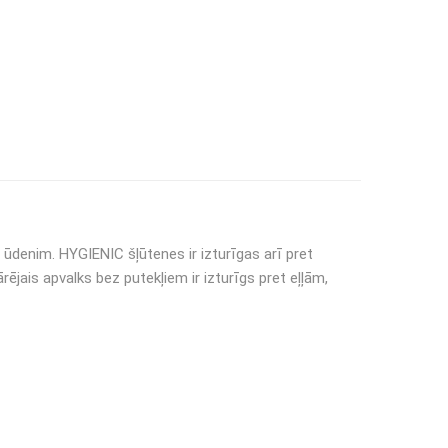
ūdenim. HYGIENIC šļūtenes ir izturīgas arī pret
ējais apvalks bez putekļiem ir izturīgs pret eļļām,