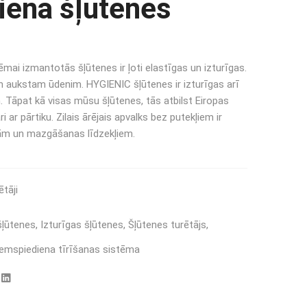
ena šļūtenes
mai izmantotās šļūtenes ir ļoti elastīgas un izturīgas.
 aukstam ūdenim. HYGIENIC šļūtenes ir izturīgas arī
 Tāpat kā visas mūsu šļūtenes, tās atbilst Eiropas
 ar pārtiku. Zilais ārējais apvalks bez putekļiem ir
elām un mazgāšanas līdzekļiem.
ētāji
šļūtenes
,
Izturīgas šļūtenes
,
Šļūtenes turētājs
,
emspiediena tīrīšanas sistēma