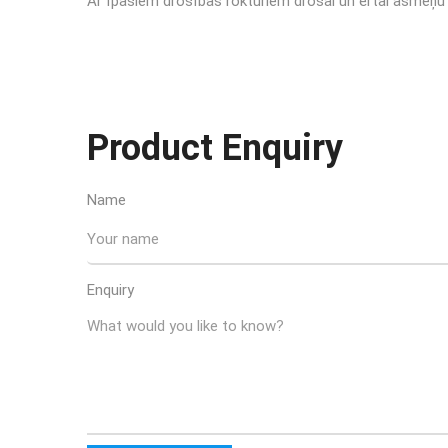
Ar īpašiem drošības rokturiem drošai un ērtai asmeņu
Product Enquiry
Name
Enquiry