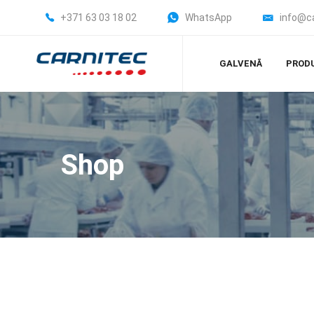
+371 63 03 18 02
WhatsApp
info@c
GALVENĀ
PROD
Shop