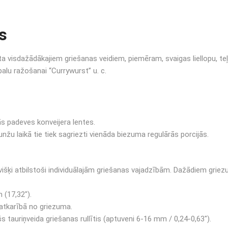
s
a visdažādākajiem griešanas veidiem, piemēram, svaigas liellopu, te
balu ražošanai “Currywurst” u. c.
s padeves konveijera lentes.
nžu laikā tie tiek sagriezti vienāda biezuma regulārās porcijās.
sevišķi atbilstoši individuālajām griešanas vajadzībām. Dažādiem gr
 (17,32″).
atkarībā no griezuma.
s tauriņveida griešanas rullītis (aptuveni 6-16 mm / 0,24-0,63″).