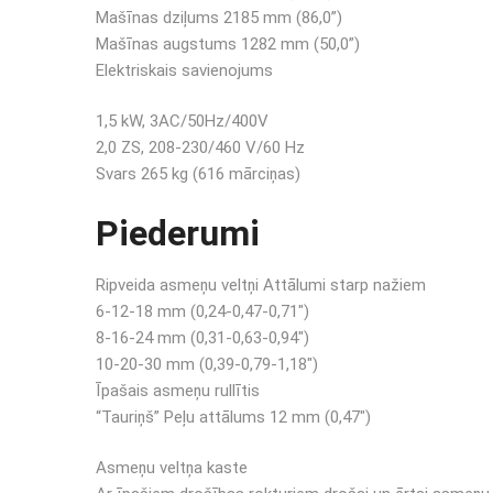
Mašīnas dziļums 2185 mm (86,0”)
Mašīnas augstums 1282 mm (50,0”)
Elektriskais savienojums
1,5 kW, 3AC/50Hz/400V
2,0 ZS, 208-230/460 V/60 Hz
Svars 265 kg (616 mārciņas)
Piederumi
Ripveida asmeņu veltņi Attālumi starp nažiem
6-12-18 mm (0,24-0,47-0,71″)
8-16-24 mm (0,31-0,63-0,94″)
10-20-30 mm (0,39-0,79-1,18″)
Īpašais asmeņu rullītis
“Tauriņš” Peļu attālums 12 mm (0,47″)
Asmeņu veltņa kaste