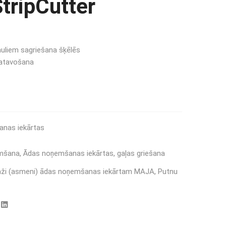
tripCutter
auliem sagriešana šķēlēs
gatavošana
šanas iekārtas
mšana
,
Ādas noņemšanas iekārtas
,
gaļas griešana
ži (asmeni) ādas noņemšanas iekārtam MAJA
,
Putnu