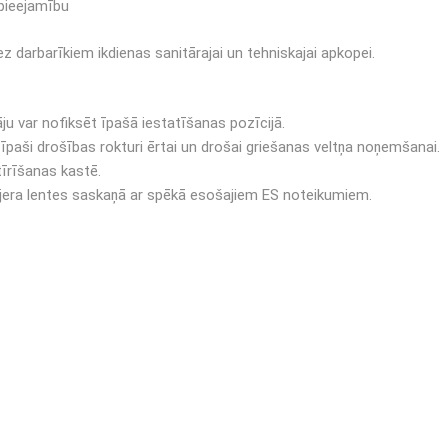
 pieejamību
darbarīkiem ikdienas sanitārajai un tehniskajai apkopei.
āju var nofiksēt īpašā iestatīšanas pozīcijā.
i īpaši drošības rokturi ērtai un drošai griešanas veltņa noņemšanai.
tīrīšanas kastē.
ijera lentes saskaņā ar spēkā esošajiem ES noteikumiem.