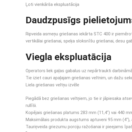
Ļoti vienkārša ekspluatācija
Daudzpusīgs pielietojum
Ripveida asmeņu griešanas iekārta STC 400 ir piemērot
vertikālai griešanai, speķa sloksnīšu griešanai, desu ga
Viegla ekspluatācija
Operators liek gaļas gabalus uz nepārtraukti darbināmā
Tie iziet cauri apaļajam griešanas veltnim, un dažu seku
Liela griešanas veltņu izvēle
Piegādā bez griešanas veltņiem, jo tie ir jāpiesaka at
rullīši.
Kopējais griešanas platums 283 mm (11,4″) vai 440 mm
Maksimālais produkta augstums aptuveni 95 mm (4″), 
Tauriņveida griezumu porciju ražošanai ir pieejams īpaš