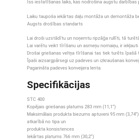
Īss iestatīšanas laiks, kas nodrošina augstu darbības
Laiku taupoša iekārtas daļu montāža un demontāža bez 
Augsts drošības standarts
Lai droši uzstādītu un noņemtu ripzāģa rullīti, tā turēt
Lai varētu veikt tīrīšanu un asmeņu nomaiņu, ir iekļaut
Drošai griešanas veltņa tīrīšanai tas tiek turēts īpašā 
Īpaši aizsargpārsegi uz padeves un izkraušanas konve
Pagarināta padeves konveijera lenta.
Specifikācijas
STC 400
Kopējais griešanas platums 283 mm (11,1”)
Maksimālais produkta biezums aptuveni 95 mm (3,74”)
atkarībā no tipa un
produkta konsistences
Iekārtas platums 766 mm (30,2”)