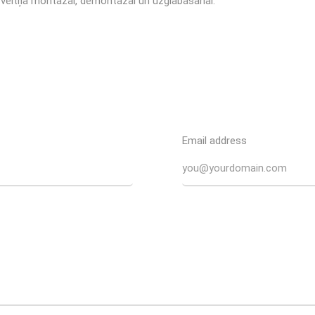
 veltņa montāžai, demontāžai un uzglabāšanai.
Email address