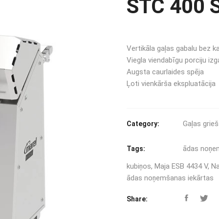
STC 400 S
Vertikāla gaļas gabalu bez k
Viegla viendabīgu porciju iz
Augsta caurlaides spēja
Ļoti vienkārša ekspluatācija
Gaļas grie
Category:
ādas noņe
Tags:
kubiņos
,
Maja ESB 4434 V
,
Na
ādas noņemšanas iekārtas
Share: