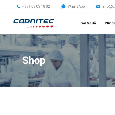
+371 63 03 18 02
WhatsApp
info@c
GALVENĀ
PROD
Shop