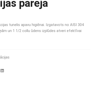
ijas pāreja
ijas tunelis apavu higiēnai. Izgatavots no AISI 304
iņām un 1 1/2 collu ūdens izplūdes atveri efektīvai
ācijas