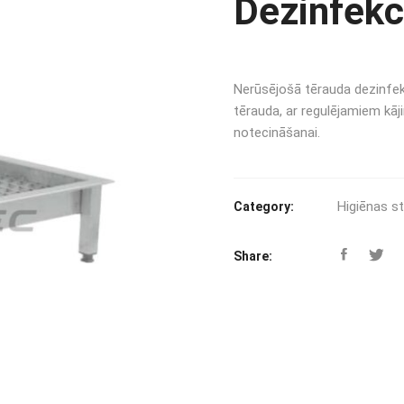
Dezinfekc
Nerūsējošā tērauda dezinfekc
tērauda, ar regulējamiem kāj
notecināšanai.
Higiēnas st
Category:
Share: