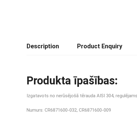
Description
Product Enquiry
Produkta īpašības:
Izgatavots no nerūsējošā tērauda AISI 304, regulējam
Numurs: CR6871600-032, CR6871600-009