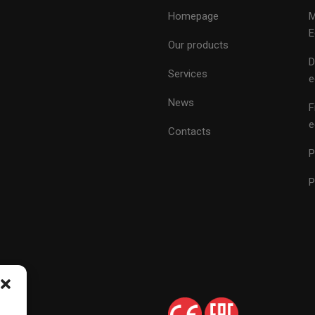
Homepage
M
E
Our products
D
Services
e
News
F
e
Contacts
P
P