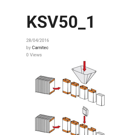
KSV50_1
28/04/2016
by
Carnitec
0 Views