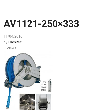
AV1121-250×333
11/04/2016
by
Carnitec
0 Views