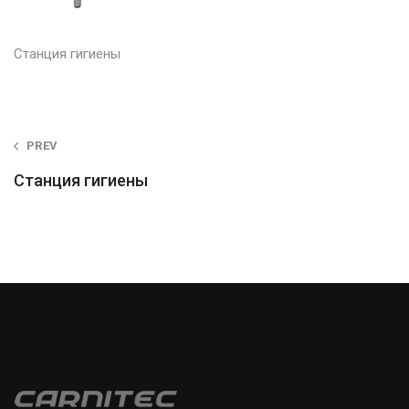
Станция гигиены
Post
PREV
navigation
Станция гигиены