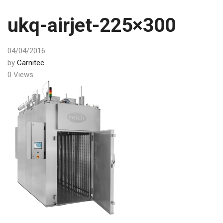
ukq-airjet-225×300
04/04/2016
by
Carnitec
0 Views