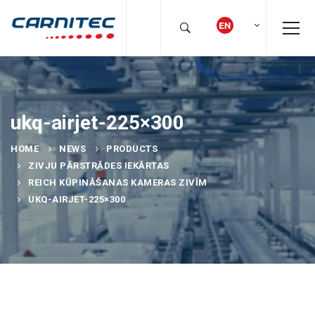
ukq-airjet-225×300
HOME
NEWS
PRODUCTS
ZIVJU PĀRSTRĀDES IEKĀRTAS
REICH KŪPINĀŠANAS KAMERAS ZIVĪM
UKQ-AIRJET-225×300