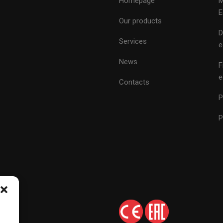
Homepage
M
E
Our products
D
Services
e
News
F
e
Contacts
P
P