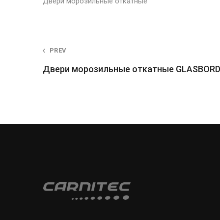
Двери морозильные откатные
Post
PREV
Двери морозильные откатные GLASBOR
navigation