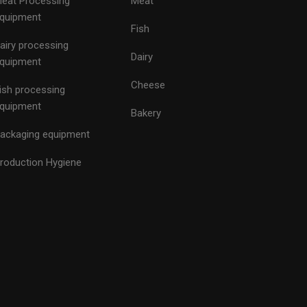
eat Processing
Meat
quipment
Fish
airy processing
Dairy
quipment
Cheese
ish processing
quipment
Bakery
ackaging equipment
roduction Hygiene