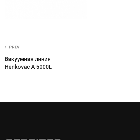
Post
PREV
navigation
Вакуумная линия
Henkovac А 5000L