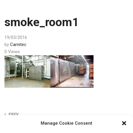
smoke_room1
19/03/2016
by
Carnitec
0 Views
Post
PREV
navigation
Manage Cookie Consent
Apstrādātā gaisa
filtrācijas iekārtas