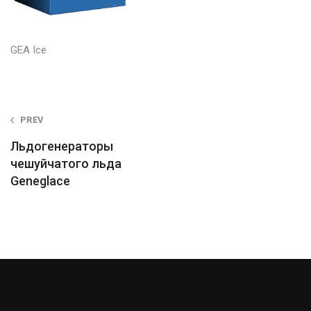
GEA Ice
Post
PREV
navigation
Льдогенераторы
чешуйчатого льда
Geneglace