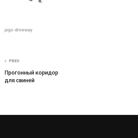
pigs-driveway
Post
PREV
navigation
Прогонный коридор
для свиней