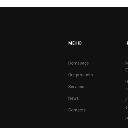
МЕНЮ
Homepage
M
E
Our products
D
Services
e
News
F
e
Contacts
P