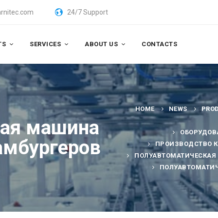
rnitec.com
24/7 Support
TS
SERVICES
ABOUT US
CONTACTS
HOME
NEWS
PRO
кая машина
ОБОРУДОВ
амбургеров
ПРОИЗВОДСТВО К
ПОЛУАВТОМАТИЧЕСКАЯ 
ПОЛУАВТОМАТИЧ