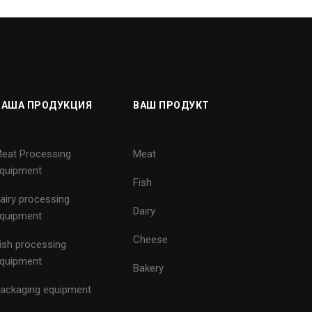
НАША ПРОДУКЦИЯ
ВАШ ПРОДУКТ
eat Processing
Meat
quipment
Fish
airy processing
Dairy
quipment
Cheese
ish processing
quipment
Bakery
ackaging equipment