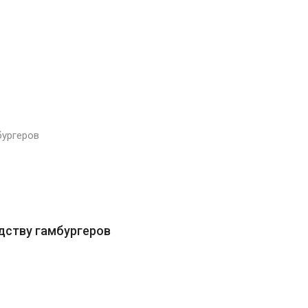
бургеров
дству гамбургеров