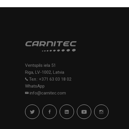
Ventspils iela 51
Riga, LV-1002, Latvia
Тел.: +371 63 03 18 02
WhatsApp
info@carnitec.com