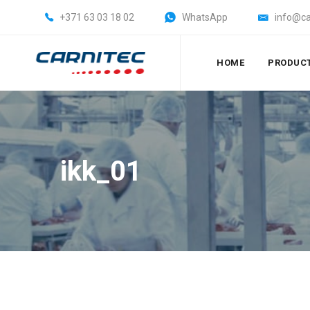
+371 63 03 18 02
WhatsApp
info@ca
HOME
PRODUC
ikk_01