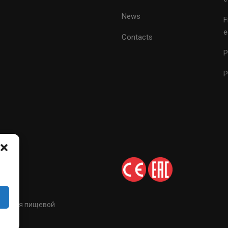
News
F
e
Contacts
P
P
огий для пищевой