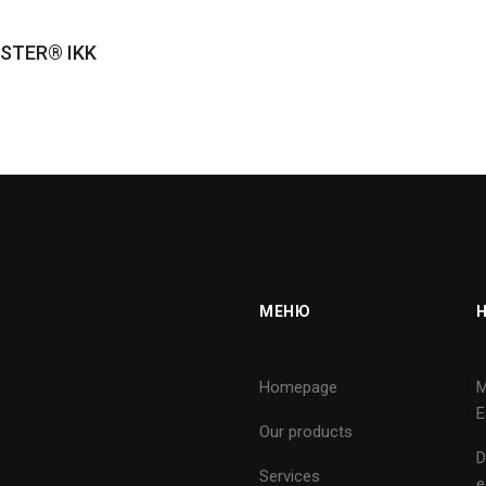
STER® IKK
МЕНЮ
Homepage
M
E
Our products
D
Services
e