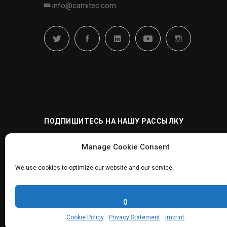
info@carnitec.com
ПОДПИШИТЕСЬ НА НАШУ РАССЫЛКУ
Manage Cookie Consent
We use cookies to optimize our website and our service.
0
© 2024 Carnitec - Интегратор оборудования и технол
промышленности
Cookie Policy
Privacy Statement
Imprint