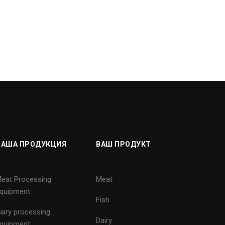
НАША ПРОДУКЦИЯ
ВАШ ПРОДУКТ
eat Processing
Meat
quipment
Fish
airy processing
Dairy
quipment