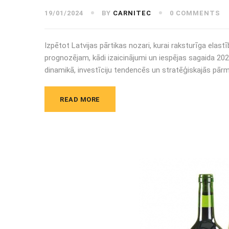
19/01/2024
BY
CARNITEC
0 COMMENTS
Izpētot Latvijas pārtikas nozari, kurai raksturīga elas
prognozējam, kādi izaicinājumi un iespējas sagaida 202
dinamikā, investīciju tendencēs un stratēģiskajās pār
READ MORE