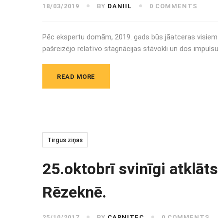
18/03/2019
BY
DANIIL
0 COMMENTS
Pēc ekspertu domām, 2019. gads būs jāatceras visiem AS
pašreizējo relatīvo stagnācijas stāvokli un dos impuls
READ MORE
Tirgus ziņas
25.oktobrī svinīgi atklā
Rēzeknē.
25/10/2017
BY
CARNITEC
0 COMMENTS