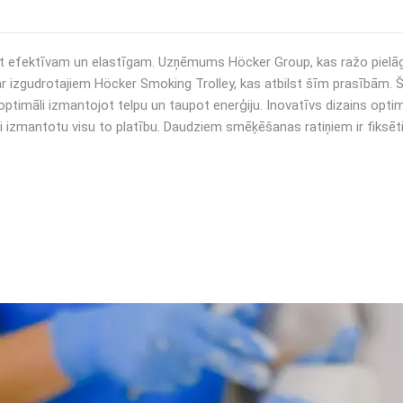
 būt efektīvam un elastīgam. Uzņēmums Höcker Group, kas ražo piel
 ar izgudrotajiem Höcker Smoking Trolley, kas atbilst šīm prasībām. Ša
, optimāli izmantojot telpu un taupot enerģiju. Inovatīvs dizains opt
imāli izmantotu visu to platību. Daudziem smēķēšanas ratiņiem ir fiksēt