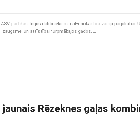
V pārtikas tirgus dalībniekiem, galvenokārt inovāciju pārpilnībai. Un
u izaugsmei un attīstībai turpmākajos gados. …
ts jaunais Rēzeknes gaļas komb