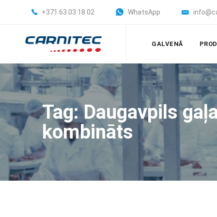
+371 63 03 18 02
WhatsApp
info@c
GALVENĀ
PROD
Tag: Daugavpils gaļ
kombināts