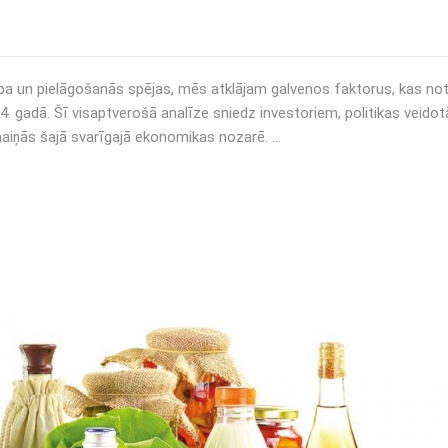
tība un pielāgošanās spējas, mēs atklājam galvenos faktorus, kas note
4. gadā. Šī visaptverošā analīze sniedz investoriem, politikas veidot
maiņās šajā svarīgajā ekonomikas nozarē. …