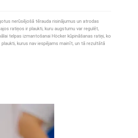
āgotus nerūsējošā tērauda risinājumus un atrodas
jos ratiņos ir plaukti, kuru augstumu var regulēt,
imālai telpas izmantošanai Höcker kūpināšanas ratiņi, ko
i plaukti, kurus nav iespējams mainīt, un tā rezultātā