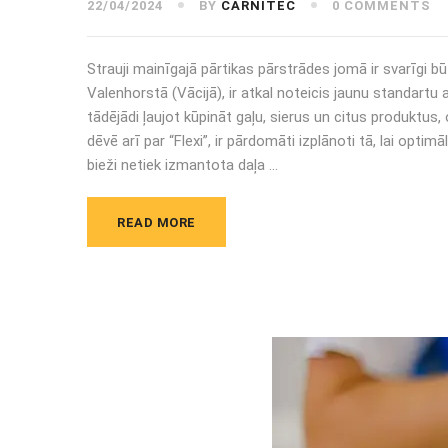
22/04/2024
BY
CARNITEC
0 COMMENTS
Strauji mainīgajā pārtikas pārstrādes jomā ir svarīgi
Valenhorstā (Vācijā), ir atkal noteicis jaunu standartu
tādējādi ļaujot kūpināt gaļu, sierus un citus produktus
dēvē arī par “Flexi”, ir pārdomāti izplānoti tā, lai opt
bieži netiek izmantota daļa …
READ MORE