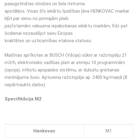
paaugstinātas slodzes un liela mitruma
apstākļos. Visas šīs iekārtu īpašības ļāva HENKOVAC markai
kļūt par vienu no pirmajām plaši
pazīstamām vakuuma iepakošanas iekārtu markām, līdz pat
šodienai nezaudējot savu Eiropas
kvalitātes un uzticamības etalona statusu.
Mašīnas aprīkotas ar BUSCH (Vācija) sūkni ar ražotspēju 21
m3/h, elektronisko vadības plati ar atmiņu 10 programmām
(opcija), mīkstu apspaides sistēmu, ar dubultu griešanas
metinājuma šuvu. Aptuvena ražotspēja ap. 2400 kg/maiņā (8
nepārtraukts darbs).
Specifikācija
M2
Henkovac
M1