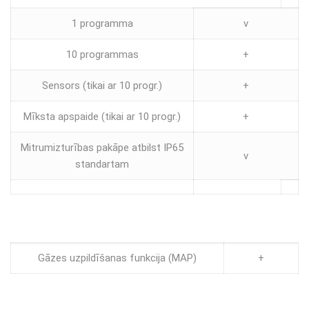
1 programma
v
10 programmas
+
Sensors (tikai ar 10 progr.)
+
Mīksta apspaide (tikai ar 10 progr.)
+
Mitrumizturības pakāpe atbilst IP65
v
standartam
Gāzes uzpildīšanas funkcija (MAP)
+