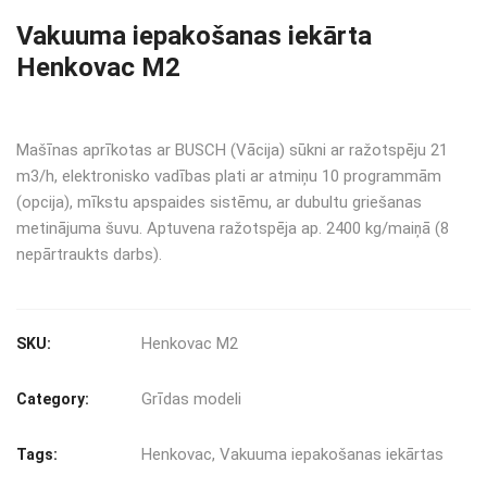
Vakuuma iepakošanas iekārta
Henkovac M2
Mašīnas aprīkotas ar BUSCH (Vācija) sūkni ar ražotspēju 21
m3/h, elektronisko vadības plati ar atmiņu 10 programmām
(opcija), mīkstu apspaides sistēmu, ar dubultu griešanas
metinājuma šuvu. Aptuvena ražotspēja ap. 2400 kg/maiņā (8
nepārtraukts darbs).
Henkovac M2
SKU:
Grīdas modeli
Category:
Henkovac
,
Vakuuma iepakošanas iekārtas
Tags: