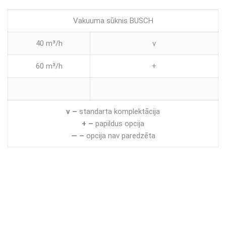
Vakuuma sūknis BUSCH
40 m³/h
v
60 m³/h
+
v –
standarta komplektācija
+ –
papildus opcija
— –
opcija nav paredzēta