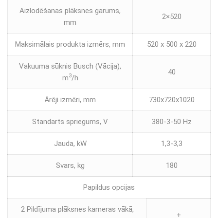
Aizlodēšanas plāksnes garums,
2×520
mm
Maksimālais produkta izmērs, mm
520 x 500 x 220
Vakuuma sūknis Busch (Vācija),
40
3
m
/h
Ārēji izmēri, mm
730x720x1020
Standarts spriegums, V
380-3-50 Hz
Jauda, kW
1,3-3,3
Svars, kg
180
Papildus opcijas
2 Pildījuma plāksnes kameras vākā,
+