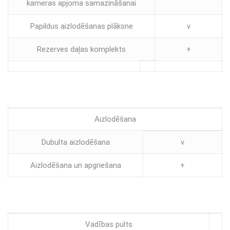
kameras apjoma samazināšanai
Papildus aizlodēšanas plāksne
v
Rezerves daļas komplekts
+
Aizlodēšana
Dubulta aizlodēšana
v
Aizlodēšana un apgriešana
+
Vadības pults