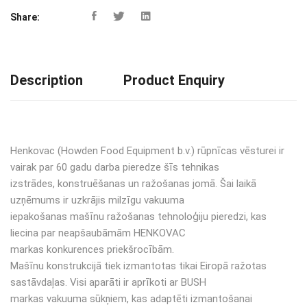
Share:
Description
Product Enquiry
Henkovac (Howden Food Equipment b.v.) rūpnīcas vēsturei ir
vairak par 60 gadu darba pieredze šīs tehnikas
izstrādes, konstruēšanas un ražošanas jomā. Šai laikā
uzņēmums ir uzkrājis milzīgu vakuuma
iepakošanas mašīnu ražošanas tehnoloģiju pieredzi, kas
liecina par neapšaubāmām HENKOVAC
markas konkurences priekšrocībām.
Mašīnu konstrukcijā tiek izmantotas tikai Eiropā ražotas
sastāvdaļas. Visi aparāti ir aprīkoti ar BUSH
markas vakuuma sūkņiem, kas adaptēti izmantošanai