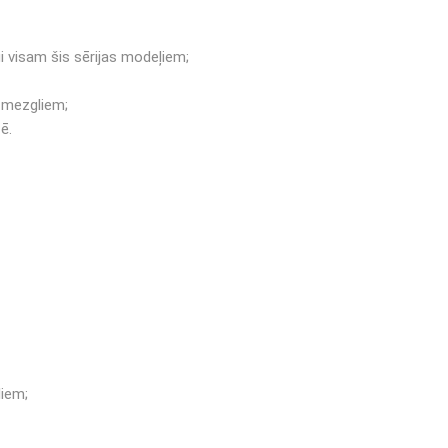
i visam šis sērijas modeļiem;
s mezgliem;
ē.
liem;