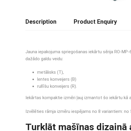
Description
Product Enquiry
Jauna iepakojuma spriegošanas iekārtu sērija RO-MP-6
dažādo galdu veidu:
metālisks (T),
lentes konveijers (B)
rullīšu konveijers (R).
Iekārtas kompaktie izmēri ļauj izmantot šo iekārtu kā a
Izvēlēties rāmja izmēru iespējams no 8 variantiem:
Turklāt mašīnas dizainā 