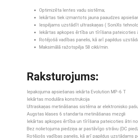
Optimizēta lentes vadu sistēma;
Iekārtas tiek izmantots jauna paaudzes apsiešan
Iespējams uzstādīt ultraskaņas ( SoniXs tehnolo
Iekārtas apkopes ērtība un tīrīšana pateicoties ā
Rotējošā vadības panelis, kā arī papildus uzstā
Maksimālā ražotspēja 58 cikli/min.
Raksturojums:
Iepakojuma apsiešanas iekārta Evolution MP-6 T
Iekārtas modulāra konstrukcija
Ultraskaņas metināšanas sistēma ar elektronisko pašu
Augstas klases 6 standarta metināšanas mezgli
Iekārtas apkopes ērtība un tīrīšana pateicoties ātri no
Bez nolietojuma piedziņa ar pastāvīgo strāvu (DC piedz
Rotējošs vadības panelis, kā arī papildus uzstādams p