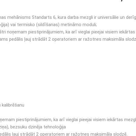
as mehānisms Standarts 6, kura darba mezgli ir universālie un derīg
ģija) vai termisko (sildīšanas) metināmo moduli;
tri noņemam piestiprinājumiem, ka arī vieglai pieejai visiem iekārta
dams pedālis ļauj strādāt 2 operatoriem ar ražotnes maksimāla slodz
 kalibrēšanu
ņemam piestiprinājumiem, ka arī vieglai pieejai visiem iekārtas mezg
iņa), bezsuku dzinēja tehnoloģija
edālis ļauj strādāt 2 operatoriem ar ražotnes maksimāla slodzē.