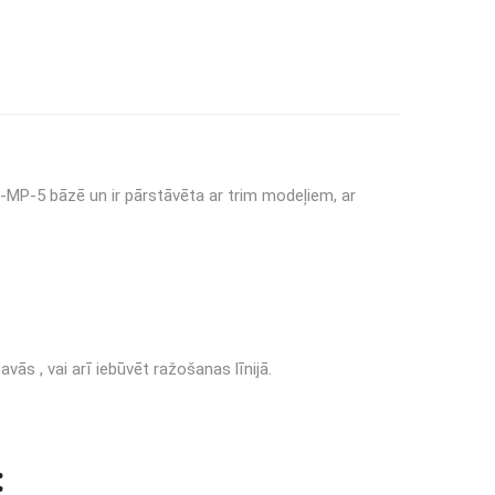
MP-5 bāzē un ir pārstāvēta ar trim modeļiem, ar
ās , vai arī iebūvēt ražošanas līnijā.
: