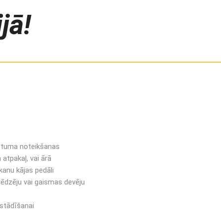
jā!
stuma noteikšanas
atpakaļ, vai ārā
kanu kājas pedāli
lēdzēju vai gaismas devēju
stādīšanai