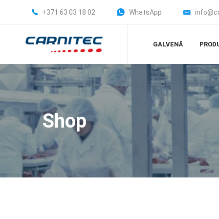
+371 63 03 18 02
WhatsApp
info@c
GALVENĀ
PROD
Shop