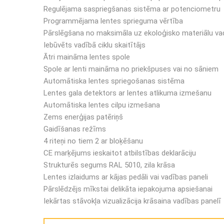
Regulējama saspriegšanas sistēma ar potenciometru
Programmējama lentes sprieguma vērtība
Pārslēgšana no maksimāla uz ekoloģisko materiālu va
Iebūvēts vadībā ciklu skaitītājs
Ātri maināma lentes spole
Spole ar lenti maināma no priekšpuses vai no sāniem
Automātiska lentes spriegošanas sistēma
Lentes gala detektors ar lentes atlikuma izmešanu
Automātiska lentes cilpu izmešana
Zems enerģijas patēriņš
Gaidīšanas režīms
4 riteņi no tiem 2 ar bloķēšanu
CE marķējums ieskaitot atbilstības deklarāciju
Strukturēs segums RAL 5010, zila krāsa
Lentes izlaidums ar kājas pedāli vai vadības paneli
Pārslēdzējs mīkstai delikāta iepakojuma apsiešanai
Iekārtas stāvokļa vizualizācija krāsaina vadības panelī