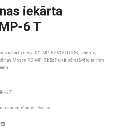
nas iekārta
 MP-6 T
nas iekārtu sērija RO-MP-6 EVOLUTION, veidota,
kārtas Mosca RO-MP-5 bāzē un ir pārstāvēta ar trim
eidu
MP-6 T
ās spriegošanas iekārtas