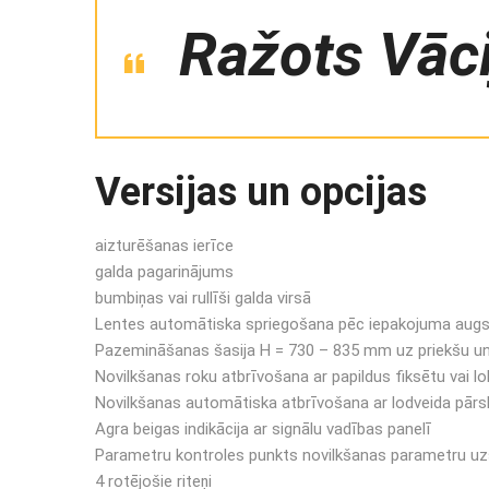
Ražots Vāci
Versijas un opcijas
aizturēšanas ierīce
galda pagarinājums
bumbiņas vai rullīši galda virsā
Lentes automātiska spriegošana pēc iepakojuma aug
Pazemināšanas šasija H = 730 – 835 mm uz priekšu un 
Novilkšanas roku atbrīvošana ar papildus fiksētu vai lo
Novilkšanas automātiska atbrīvošana ar lodveida pārs
Agra beigas indikācija ar signālu vadības panelī
Parametru kontroles punkts novilkšanas parametru uz
4 rotējošie riteņi