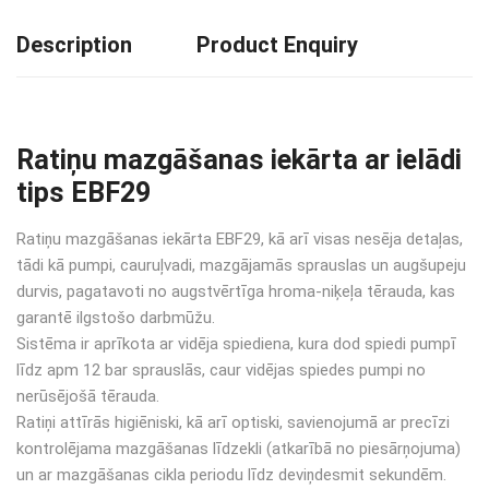
Description
Product Enquiry
Ratiņu mazgāšanas iekārta ar ielādi
tips EBF29
Ratiņu mazgāšanas iekārta EBF29, kā arī visas nesēja detaļas,
tādi kā pumpi, cauruļvadi, mazgājamās sprauslas un augšupeju
durvis, pagatavoti no augstvērtīga hroma-niķeļa tērauda, kas
garantē ilgstošo darbmūžu.
Sistēma ir aprīkota ar vidēja spiediena, kura dod spiedi pumpī
līdz apm 12 bar sprauslās, caur vidējas spiedes pumpi no
nerūsējošā tērauda.
Ratiņi attīrās higiēniski, kā arī optiski, savienojumā ar precīzi
kontrolējama mazgāšanas līdzekli (atkarībā no piesārņojuma)
un ar mazgāšanas cikla periodu līdz deviņdesmit sekundēm.