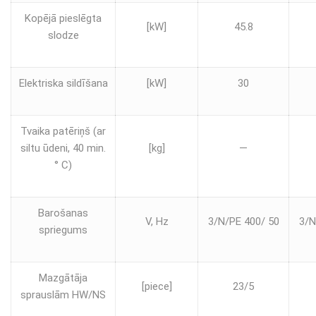
Kopējā pieslēgta
[kW]
45.8
slodze
Elektriska sildīšana
[kW]
30
Tvaika patēriņš (ar
siltu ūdeni, 40 min.
[kg]
—
° C)
Barošanas
V, Hz
3/N/PE 400/ 50
3/N
spriegums
Mazgātāja
[piece]
23/5
sprauslām HW/NS