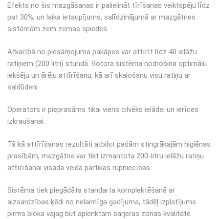
Efekts no šis mazgāšanas ir palielināt tīrīšanas veiktspēju līdz
pat 30%, un laika ietaupījums, salīdzinājumā ar mazgātnes
sistēmām zem zemas spiedes.
Atkarībā no piesārņojuma pakāpes var attīrīt līdz 40 ielāžu
ratiņiem (200 litri) stundā. Rotora sistēma nodrošina optimālu
iekšēju un ārēju attīrīšanu, kā arī skalošanu visu ratiņu ar
saldūdeni.
Operators ir pieprasāms tikai viens cilvēks ielādei un ierīces
izkraušanai.
Tā kā attīrīšanas rezultāti atbilst pašām stingrākajām higiēnas
prasībām, mazgātne var tikt izmantota 200-litru ielāžu ratiņu
attīrīšanai visāda veida pārtikas rūpniecības.
Sistēma tiek piegādāta standarta komplektēšanā ar
aizsardzības ķēdi no nelaimīga gadījuma, tādēļ izplatījums
pirms bloka vajag būt aplenktam barjeras zonas kvalitātē