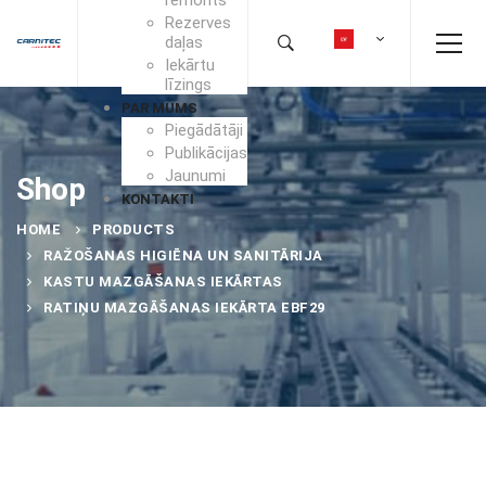
Rezerves
daļas
Iekārtu
līzings
PAR MUMS
Piegādātāji
Publikācijas
Jaunumi
Shop
KONTAKTI
HOME
PRODUCTS
RAŽOŠANAS HIGIĒNA UN SANITĀRIJA
KASTU MAZGĀŠANAS IEKĀRTAS
RATIŅU MAZGĀŠANAS IEKĀRTA EBF29