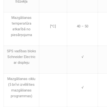
līdzekļa
Mazgāšanas
temperatūra
[°C]
40 – 50
atkarībā no
piesārņojuma
SPS vadības bloks
Schneider Electric
√
ar displeju
Mazgāšanas ciklu
(5 brīvi izvēlēties
√
mazgāšanas
programmas)