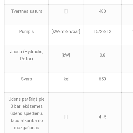
Tvertnes saturs
[l]
480
Pumpis
[kW/m3/h/bar]
15/28/12
Jauda (Hydraulic,
[kW]
0.8
Rotor)
Svars
[kg]
650
Ūdens patēriņš pie
3 bar iekšzemes
ūdens spiedienu,
[l]
4 -5
taču atkarībā no
mazgāšanas