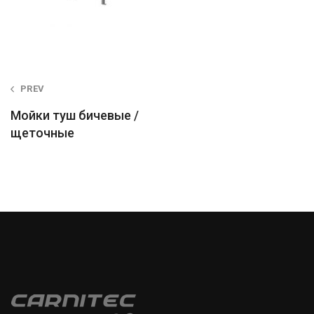
Post
PREV
navigation
Мойки туш бичевые /
щеточные