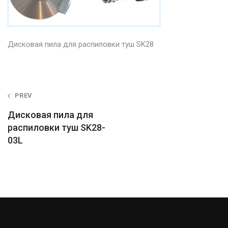
Дисковая пила для распиловки туш SK28
Post
PREV
navigation
Дисковая пила для
распиловки туш SK28-
03L