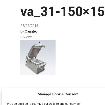
va_31-150×1
25/03/2016
by
Carnitec
0 Views
Manage Cookie Consent
Post
PREV
We use cookies to optimize our website and our service.
Roku aparāti trauciņu aizkausēšanai