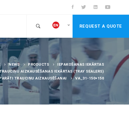
REQUEST A QUOTE
E
NEWS
PRODUCTS
IEPAKOŠANAS IEKĀRTAS
TRAUCIŅU AIZKAUSĒŠANAS IEKĀRTAS (TRAY SEALERS)
PARĀTI TRAUCIŅU AIZKAUSĒŠANAI
VA_31-150×150