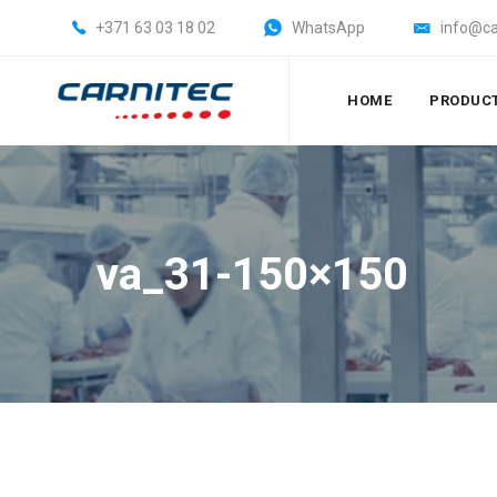
+371 63 03 18 02
WhatsApp
info@ca
HOME
PRODUC
va_31-150×150