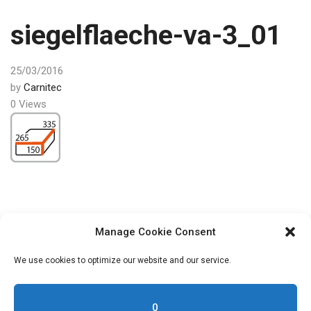
siegelflaeche-va-3_01
25/03/2016
by
Carnitec
0 Views
Post
PREV
Manage Cookie Consent
navigation
Roku aparāti trauciņu
We use cookies to optimize our website and our service.
aizkausēšanai
0