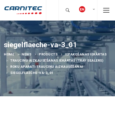
siegelflaeche-va-3_01
HOME
NEWS
PRODUCTS
IEPAKOŠANAS IEKĀRTAS
TRAUCIŅU AIZKAUSĒŠANAS IEKĀRTAS (TRAY SEALERS)
ROKU APARĀTI TRAUCIŅU AIZKAUSĒŠANAI
SIEGELFLAECHE-VA-3_01