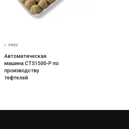
Post
PREV
navigation
Автоматическая
машина CTS1500-P по
производству
тефтелей