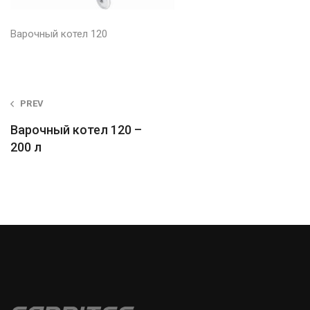
Варочный котел 120
Post
PREV
navigation
Варочный котел 120 –
200 л