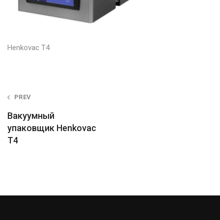
Henkovac T4
Post
PREV
navigation
Вакуумный
упаковщик Henkovac
T4