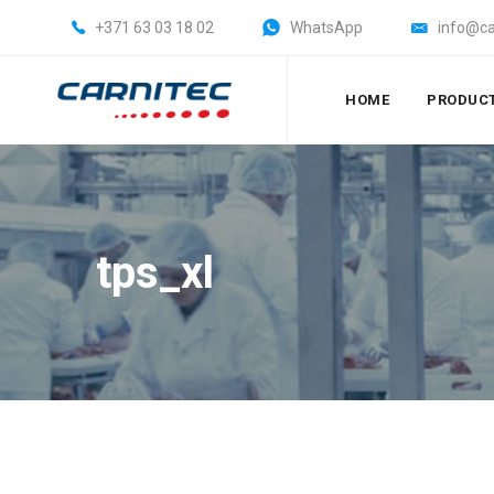
+371 63 03 18 02
WhatsApp
info@ca
HOME
PRODUC
tps_xl