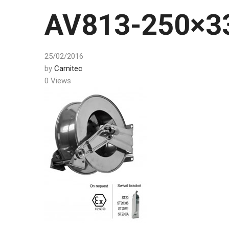
AV813-250×3
25/02/2016
by
Carnitec
0 Views