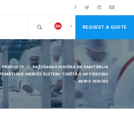
REQUEST A QUOTE
PRODUCTS
RAŽOŠANAS HIGIĒNA UN SANITĀRIJA
TOMĀTISKIE INERCES ŠĻŪTEŅU TURĒTĀJI AR PIEDZIŅU
AV813-250×333