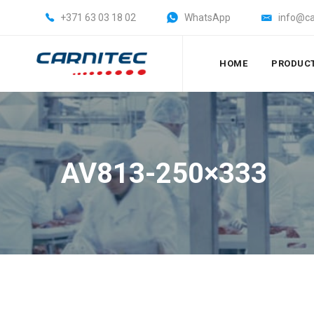
+371 63 03 18 02
WhatsApp
info@ca
HOME
PRODUC
AV813-250×333