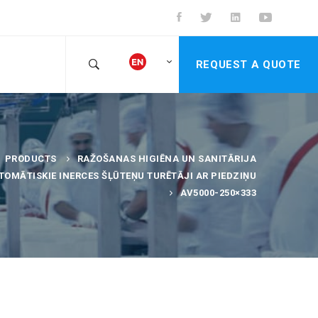
REQUEST A QUOTE
PRODUCTS
RAŽOŠANAS HIGIĒNA UN SANITĀRIJA
TOMĀTISKIE INERCES ŠĻŪTEŅU TURĒTĀJI AR PIEDZIŅU
AV5000-250×333