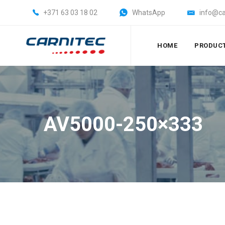
+371 63 03 18 02
WhatsApp
info@ca
HOME
PRODUC
AV5000-250×333