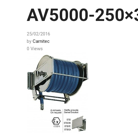
AV5000-250×
25/02/2016
by
Carnitec
0 Views