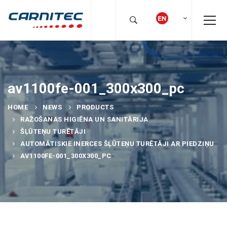
av1100fe-001_300x300_pc
HOME
NEWS
PRODUCTS
RAŽOŠANAS HIGIĒNA UN SANITĀRIJA
ŠĻŪTEŅU TURĒTĀJI
AUTOMĀTISKIE INERCES ŠĻŪTEŅU TURĒTĀJI AR PIEDZIŅU
AV1100FE-001_300X300_PC