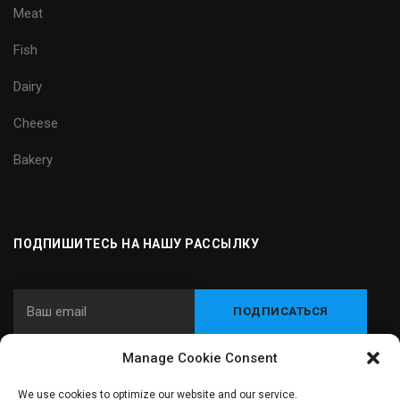
Meat
Fish
Dairy
Cheese
Bakery
ПОДПИШИТЕСЬ НА НАШУ РАССЫЛКУ
Manage Cookie Consent
© 2024 Carnitec - Интегратор оборудования и технологий для
We use cookies to optimize our website and our service.