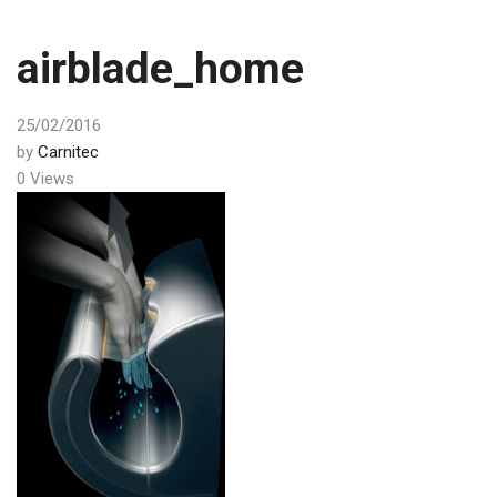
airblade_home
25/02/2016
by
Carnitec
0 Views