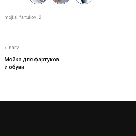
mojka_fartukov_2
Post
PREV
navigation
Мойка для фартуков
и обуви