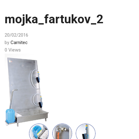
mojka_fartukov_2
20/02/2016
by
Carnitec
0 Views