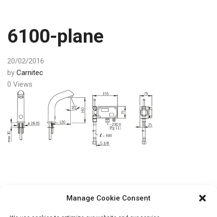
6100-plane
20/02/2016
by
Carnitec
0 Views
Post
PREV
Manage Cookie Consent
navigation
Bezkontakta maisītājs