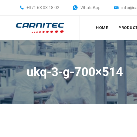
+371 63 03 18 02
WhatsApp
info@ca
HOME
PRODUC
ukq-3-g-700×514