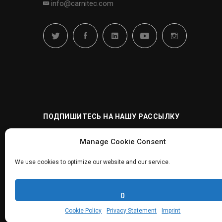
info@carnitec.com
ПОДПИШИТЕСЬ НА НАШУ РАССЫЛКУ
Manage Cookie Consent
We use cookies to optimize our website and our service.
0
© 2024 Carnitec - Интегратор оборудования и технол
промышленности
Cookie Policy
Privacy Statement
Imprint