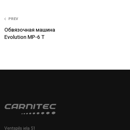
Post
PREV
navigation
Обвязочная машина
Evolution MP-6 T
Ventspils iela 51