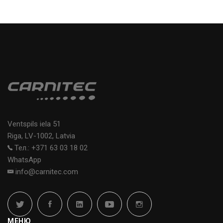
Ventspils iela 51
Riga, LV-1002, Latvia
Тел.: +371 63 03 18 02
WhatsApp
info@carnitec.com
МЕНЮ